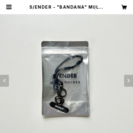
S/ENDER - "BANDANA" MULTI
HOLDER / SHORT <NAVY> | se
nder