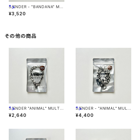
">
S/ENDER - "BANDANA" MU
LTI HOLDER / SHORT <NA
¥3,520
VY>
その他の商品
">
">
S/ENDER "ANIMAL" MULTI
S/ENDER - "ANIMAL" MULT
STRAP <MONO ZEBRA>
I HOLDER <MONO ZEBRA>
¥2,640
¥4,400